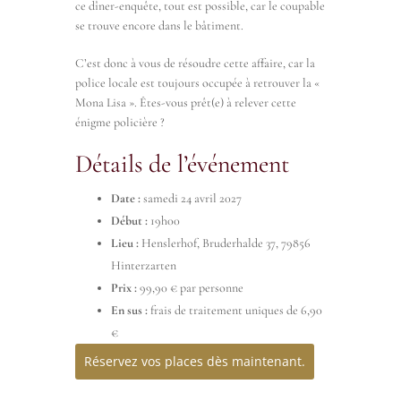
ce dîner-enquête, tout est possible, car le coupable
se trouve encore dans le bâtiment.
C’est donc à vous de résoudre cette affaire, car la
police locale est toujours occupée à retrouver la «
Mona Lisa ». Êtes-vous prêt(e) à relever cette
énigme policière ?
Détails de l’événement
Date :
samedi 24 avril 2027
Début :
19h00
Lieu :
Henslerhof, Bruderhalde 37, 79856
Hinterzarten
Prix :
99,90 € par personne
En sus :
frais de traitement uniques de 6,90
€
Réservez vos places dès maintenant.