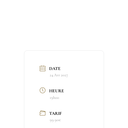
DATE
24 Avr 2027
HEURE
19h00
TARIF
99.90€