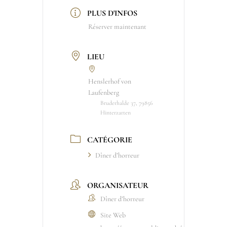
PLUS D'INFOS
Réserver maintenant
LIEU
Henslerhof von
Laufenberg
Bruderhalde 37, 79856
Hinterzarten
CATÉGORIE
Dîner d’horreur
ORGANISATEUR
Dîner d’horreur
Site Web