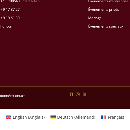
37 | 79856 Hinterzarten
Événements d’entreprise
 / 9 17 87 27
Événements privés
 / 9 19 61 39
Mariage
rhof.com
Événements spéciaux
 données
Contact
English
(
Anglais
)
Deutsch
(
Allemand
)
Français