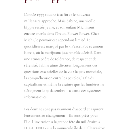
L’année 1999 touche à sa fin et le nouveau
millénaire approche. Mais Sabine, une vieille
hippie restée jeune, et son enfant Michi sont
encore ancrés dans l’ère du Flower Power. Chez
Michi, le pouvoir est cependant limité. Le
quotidien est marqué par le « Peace, Pot et amour
libre », où la marijuana joue un rôle décisif. Dans
une atmosphère de tolérance, de respect et de
sérénité, Sabine aime discuter longuement des
questions essentielles de la vie : la paix mondiale,
la compréhension entre les peuples, la fin du
capitalisme et même la crainte que les lumières ne
s’éteignent le 31 décembre – à cause des systèmes
informatiques.
Les deux ne sont pas vraiment d’accord et aspirent
lentement au changement – ils sont prêts pour
l’île. L’invitation à la grande fête du millénaire «
HIGH END » sur la minuscule île de Hellegraskog