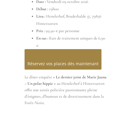
Date :
Vendredi 09 octobre 2026
Début :
19h00
Lieu :
Henslerhof, Bruderhalde 37, 79856
Hinterzarten
Prix :
99,90 € par personne
En sus :
frais de traitement uniques de 6,90
€
Réservez vos places dès maintenant
Le dîner-enquête
« Le dernier joint de Marie Juana
– Un polar hippie »
au Henslerhof à Hinterzarten
offre une soirée policière passionnante pleine
d’énigmes, d’humour et de divertissement dans la
Forêt-Noire.