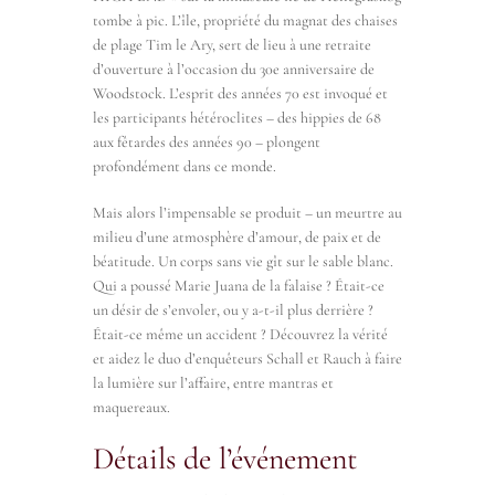
tombe à pic. L’île, propriété du magnat des chaises
de plage Tim le Ary, sert de lieu à une retraite
d’ouverture à l’occasion du 30e anniversaire de
Woodstock. L’esprit des années 70 est invoqué et
les participants hétéroclites – des hippies de 68
aux fêtardes des années 90 – plongent
profondément dans ce monde.
Mais alors l’impensable se produit – un meurtre au
milieu d’une atmosphère d’amour, de paix et de
béatitude. Un corps sans vie gît sur le sable blanc.
Qui a poussé Marie Juana de la falaise ? Était-ce
un désir de s’envoler, ou y a-t-il plus derrière ?
Était-ce même un accident ? Découvrez la vérité
et aidez le duo d’enquêteurs Schall et Rauch à faire
la lumière sur l’affaire, entre mantras et
maquereaux.
Détails de l’événement