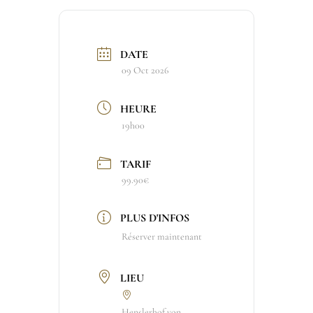
DATE
09 Oct 2026
HEURE
19h00
TARIF
99.90€
PLUS D'INFOS
Réserver maintenant
LIEU
Henslerhof von