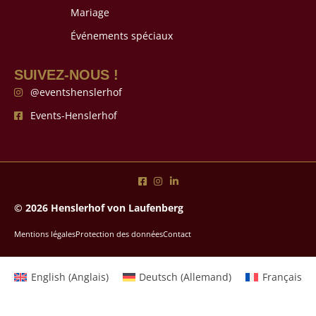
Mariage
Événements spéciaux
SUIVEZ-NOUS !
@eventshenslerhof
Events-Henslerhof
© 2026 Henslerhof von Laufenberg
Mentions légales
Protection des données
Contact
English
(
Anglais
)
Deutsch
(
Allemand
)
Français