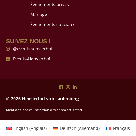
Événements privés
Mariage
Événements spéciaux
SUIVEZ-NOUS !
@eventshenslerhof
Events-Henslerhof
© 2026 Henslerhof von Laufenberg
Mentions légales
Protection des données
Contact
English
(
Anglais
)
Deutsch
(
Allemand
)
Français